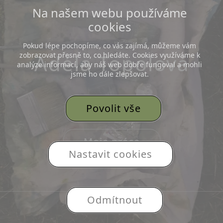
Na našem webu používáme
cookies
Pokud lépe pochopíme, co vás zajímá, můžeme vám
Adéla Topolová
zobrazovat přesně to, co hledáte. Cookies využíváme k
analýze informací, aby náš web dobře fungoval a mohli
jsme ho dále zlepšovat.
Plenérová malba
Povolit vše
Moje práce
Nastavit cookies
Odmítnout