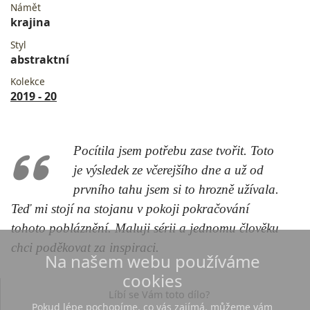
Námět
krajina
Styl
abstraktní
Kolekce
2019 - 20
Pocítila jsem potřebu zase tvořit. Toto
je výsledek ze včerejšího dne a už od
prvního tahu jsem si to hrozně užívala.
Teď mi stojí na stojanu v pokoji pokračování
tohoto pobláznění. Maluji sérii a jednomu člověku
chci poděkovat za inspiraci.
Na našem webu používáme
cookies
Líbí se Vám toto dílo?
Pokud lépe pochopíme, co vás zajímá, můžeme vám