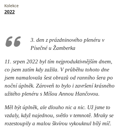
Kolekce
2022
3. den z prázdninového plenéru v
Písečné u Žamberka
11. srpen 2022 byl tím nejproduktivnějším dnem,
co jsem zatím kdy zažila. V průběhu tohoto dne
jsem namalovala šest obrazů od ranního šera po
noční úplněk. Zároveň to bylo i završení krásného
užitého plenéru s Míšou Annou Hančovou.
Měl být úplněk, ale dlouho nic a nic. Už jsme to
vzdaly, když najednou, světlo v temnotě. Mraky se
rozestoupily a malou škvírou vykouknul bílý míč.