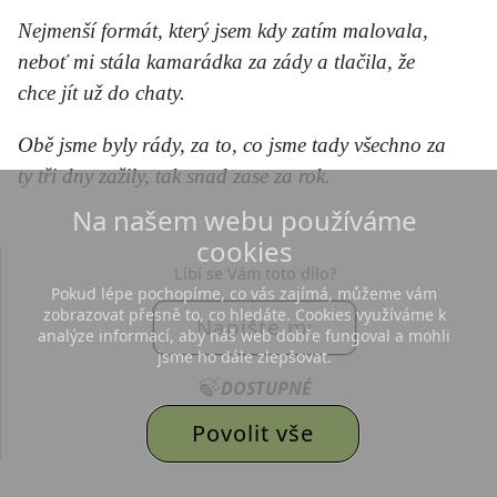
Nejmenší formát, který jsem kdy zatím malovala,
neboť mi stála kamarádka za zády a tlačila, že
chce jít už do chaty.
Obě jsme byly rády, za to, co jsme tady všechno za
ty tři dny zažily, tak snad zase za rok.
Na našem webu používáme
cookies
Líbí se Vám toto dílo?
Pokud lépe pochopíme, co vás zajímá, můžeme vám
zobrazovat přesně to, co hledáte. Cookies využíváme k
Napište mi
analýze informací, aby náš web dobře fungoval a mohli
jsme ho dále zlepšovat.
🍃
DOSTUPNÉ
Piš, moc ráda na všechny
Povolit vše
tvoje vzkazy odpovím!