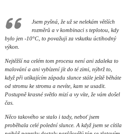
Jsem pyšná, že už se nelekám větších
rozměrů a v kombinaci s teplotou, kdy
bylo jen -10°C, to považuji za vskutku úctihodný
výkon.
Nejtěžší na celém tom procesu není ani zdaleka to
malování a ani vybízení jít do té zimi, nýbrž to,
když při utíkajícím západu slunce stále ještě běháte
od stromu ke stromu a nevíte, kam se usadit.
Postupně krasné světlo mizí a vy víte, že vám došel
čas.
Něco takového se stalo i tady, neboť jsem
proběhala celé polední slunce. A když jsem se cítila
nejhůř paprsky dostaly narůžovělý tón se zlatavým