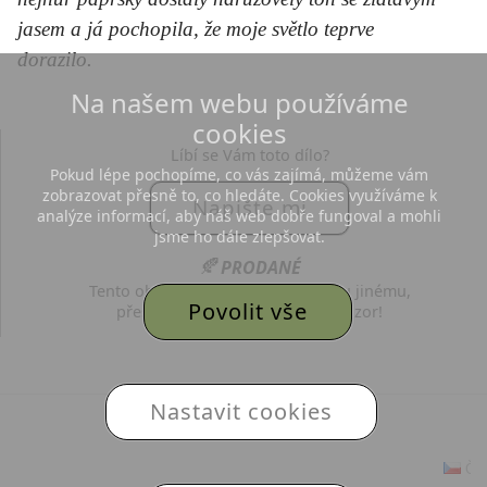
jasem a já pochopila, že moje světlo teprve
dorazilo.
Na našem webu používáme
cookies
Líbí se Vám toto dílo?
Pokud lépe pochopíme, co vás zajímá, můžeme vám
zobrazovat přesně to, co hledáte. Cookies využíváme k
Napište mi
analýze informací, aby náš web dobře fungoval a mohli
jsme ho dále zlepšovat.
🍂
PRODANÉ
Tento obraz již dělá radost někomu jinému,
Povolit vše
přesto budu vděčná za každý názor!
© 2026
Adéla Topolová
,
Nastavit cookies
vytvořila a provozuje MojePaleta.cz
Če