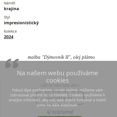
Námět
krajina
Styl
impresionistický
Kolekce
2024
malba "Dýmovník II", olej plátno
Na našem webu používáme
cookies
Líbí se Vám toto dílo?
Pokud lépe pochopíme, co vás zajímá, můžeme vám
zobrazovat přesně to, co hledáte. Cookies využíváme k
Napište mi
analýze informací, aby náš web dobře fungoval a mohli
jsme ho dále zlepšovat.
🍃
DOSTUPNÉ