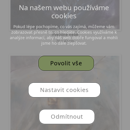
Na našem webu používáme
cookies
Pokud lépe pochopíme, co vás zajímá, můžeme vám
zobrazovat přesně to, co hledáte. Cookies využíváme k
Hvězdné nebe
analýze informací, aby náš web dobře fungoval a mohli
70 × 47 cm
jsme ho dále zlepšovat.
Povolit vše
Nastavit cookies
Odmítnout